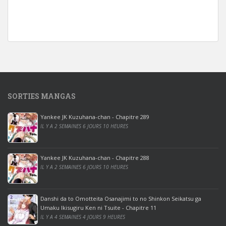
w
i
n
d
o
w
s
1
SORTIES MANGAS
0
p
Yankee JK Kuzuhana-chan - Chapitre 289
r
IL Y A 2 SEMAINES 6 JOURS 10 HEURES
o
o
ff
Yankee JK Kuzuhana-chan - Chapitre 288
IL Y A 2 SEMAINES 6 JOURS 10 HEURES
i
c
e
Danshi da to Omotteita Osanajimi to no Shinkon Seikatsu ga
2
Umaku Ikisugiru Ken ni Tsuite - Chapitre 11
0
IL Y A 4 SEMAINES 4 JOURS 9 HEURES