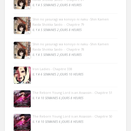
IL Y A 5 SEMAINES 2 JOURS 8 HEURES
Shin no yasuragi wa konoyo ni naku -Shin Kamen
Raida Shokka Saido- - Chapitre 79
IL Y A 5 SEMAINES 2 JOURS 8 HEURES
Shin no yasuragi wa konoyo ni naku -Shin Kamen
Raida Shokka Saido- - Chapitre 78
IL Y A 5 SEMAINES 2 JOURS 8 HEURES
Iron Ladies - Chapitre 338
IL Y A 6 SEMAINES 2 JOURS 10 HEURES
The Reborn Young Lord is an Assassin - Chapitre 51
IL Y A 10 SEMAINES 6 JOURS 8 HEURES
The Reborn Young Lord is an Assassin - Chapitre 50
IL Y A 10 SEMAINES 6 JOURS 8 HEURES