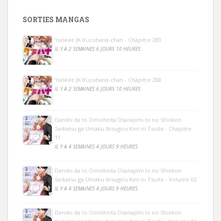
SORTIES MANGAS
Yankee JK Kuzuhana-chan - Chapitre 289
IL Y A 2 SEMAINES 6 JOURS 10 HEURES
Yankee JK Kuzuhana-chan - Chapitre 288
IL Y A 2 SEMAINES 6 JOURS 10 HEURES
Danshi da to Omotteita Osanajimi to no Shinkon
Seikatsu ga Umaku Ikisugiru Ken ni Tsuite - Chapitre
11
IL Y A 4 SEMAINES 4 JOURS 9 HEURES
Danshi da to Omotteita Osanajimi to no Shinkon
Seikatsu ga Umaku Ikisugiru Ken ni Tsuite - Volume 02
IL Y A 4 SEMAINES 4 JOURS 9 HEURES
Danshi da to Omotteita Osanajimi to no Shinkon