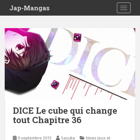
Skip to main content
Jap-Mangas
TOGGLE
DICE Le cube qui change
tout Chapitre 36
9 septembre 2015
Sasuke
News Jeux et