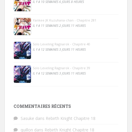
IL Y A 10 SEMAINES 6 JOURS 8 HEURES
Yankee JK Kuzuhana-chan - Chapitre 281
IL Y A 11 SEMAINES 2 JOURS 11 HEURES
Solo Leveling Ragnarok - Chapitre 40
IL Y A 12 SEMAINES 3 JOURS 11 HEURES
Solo Leveling Ragnarok - Chapitre 39
IL Y A 12 SEMAINES 3 JOURS 11 HEURES
COMMENTAIRES RÉCENTS
Sasuke
dans
Rebirth Knight Chapitre 18
quillon
dans
Rebirth Knight Chapitre 18