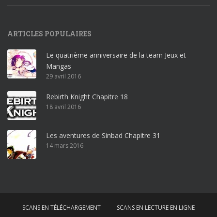
1
9
p
ARTICLES POPULAIRES
r
o
Le quatrième anniversaire de la team Jeux et
o
Mangas
ff
29 avril 2016
i
c
Rebirth Knight Chapitre 18
e
18 avril 2016
3
6
5
Les aventures de Sinbad Chapitre 31
p
14 mars 2016
r
o
w
i
n
SCANS EN TÉLÉCHARGEMENT
SCANS EN LECTURE EN LIGNE
d