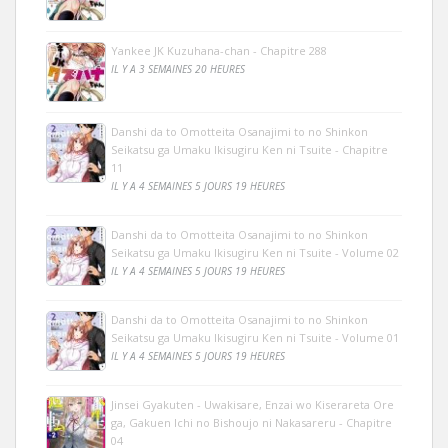
Yankee JK Kuzuhana-chan - Chapitre 288
IL Y A 3 SEMAINES 20 HEURES
Danshi da to Omotteita Osanajimi to no Shinkon
Seikatsu ga Umaku Ikisugiru Ken ni Tsuite - Chapitre
11
IL Y A 4 SEMAINES 5 JOURS 19 HEURES
Danshi da to Omotteita Osanajimi to no Shinkon
Seikatsu ga Umaku Ikisugiru Ken ni Tsuite - Volume 02
IL Y A 4 SEMAINES 5 JOURS 19 HEURES
Danshi da to Omotteita Osanajimi to no Shinkon
Seikatsu ga Umaku Ikisugiru Ken ni Tsuite - Volume 01
IL Y A 4 SEMAINES 5 JOURS 19 HEURES
Jinsei Gyakuten - Uwakisare, Enzai wo Kiserareta Ore
ga, Gakuen Ichi no Bishoujo ni Nakasareru - Chapitre
04