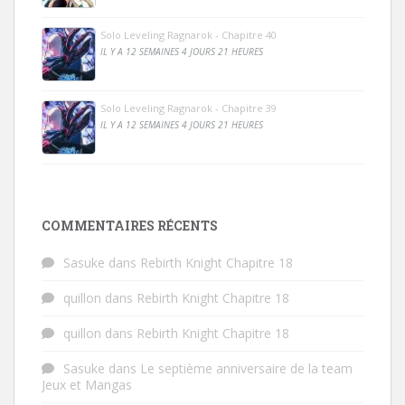
Solo Leveling Ragnarok - Chapitre 40
IL Y A 12 SEMAINES 4 JOURS 21 HEURES
Solo Leveling Ragnarok - Chapitre 39
IL Y A 12 SEMAINES 4 JOURS 21 HEURES
COMMENTAIRES RÉCENTS
Sasuke
dans
Rebirth Knight Chapitre 18
quillon
dans
Rebirth Knight Chapitre 18
quillon
dans
Rebirth Knight Chapitre 18
Sasuke
dans
Le septième anniversaire de la team
Jeux et Mangas