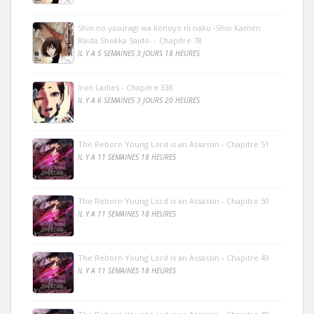
Shin no yasuragi wa konoyo ni naku -Shin Kamen
Raida Shokka Saido- - Chapitre 78
IL Y A 5 SEMAINES 3 JOURS 18 HEURES
Iron Ladies - Chapitre 338
IL Y A 6 SEMAINES 3 JOURS 20 HEURES
The Reborn Young Lord is an Assassin - Chapitre 51
IL Y A 11 SEMAINES 18 HEURES
The Reborn Young Lord is an Assassin - Chapitre 50
IL Y A 11 SEMAINES 18 HEURES
The Reborn Young Lord is an Assassin - Chapitre 49
IL Y A 11 SEMAINES 18 HEURES