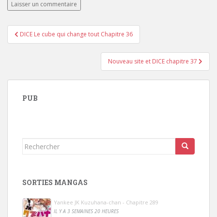
Navigation
DICE Le cube qui change tout Chapitre 36
de
l’article
Nouveau site et DICE chapitre 37
PUB
Rechercher...
SORTIES MANGAS
Yankee JK Kuzuhana-chan - Chapitre 289
IL Y A 3 SEMAINES 20 HEURES