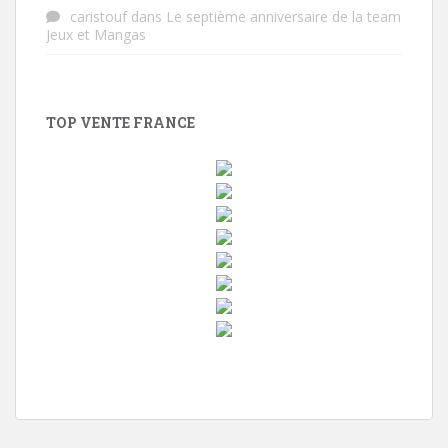
caristouf
dans
Le septième anniversaire de la team
Jeux et Mangas
TOP VENTE FRANCE
w
i
n
d
o