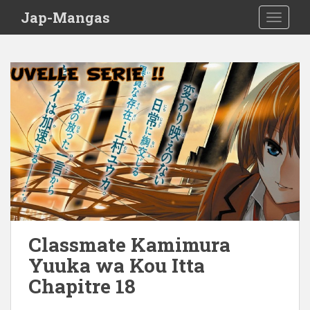
Skip to main content
Jap-Mangas
TOGGLE
Classmate Kamimura
Yuuka wa Kou Itta
Chapitre 18