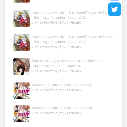
Kage no Jitsuryokusha ni Naritakute! Master of Garden
- Shichikage Retsuden - Chapitre 02.1
IL Y A 4 SEMAINES 6 JOURS 21 HEURES
Kage no Jitsuryokusha ni Naritakute! Master of Garden
- Shichikage Retsuden - Chapitre 01
IL Y A 4 SEMAINES 6 JOURS 21 HEURES
Shin no yasuragi wa konoyo ni naku -Shin Kamen
Raida Shokka Saido- - Chapitre 80
IL Y A 4 SEMAINES 6 JOURS 21 HEURES
Yankee JK Kuzuhana-chan - Chapitre 287
IL Y A 5 SEMAINES 2 JOURS 19 HEURES
Yankee JK Kuzuhana-chan - Chapitre 286
IL Y A 5 SEMAINES 2 JOURS 19 HEURES