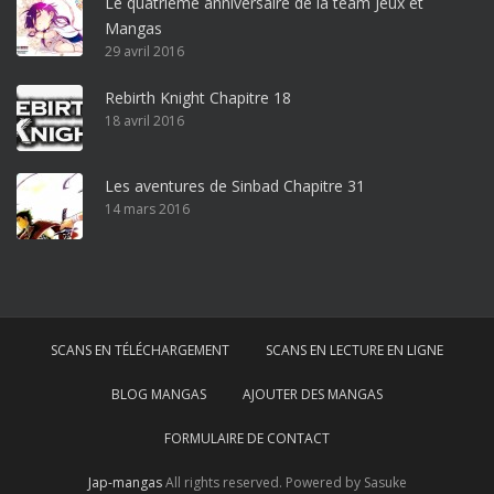
Le quatrième anniversaire de la team Jeux et
o
Mangas
ff
29 avril 2016
i
c
Rebirth Knight Chapitre 18
e
18 avril 2016
3
6
5
Les aventures de Sinbad Chapitre 31
p
14 mars 2016
r
o
w
i
n
SCANS EN TÉLÉCHARGEMENT
SCANS EN LECTURE EN LIGNE
d
o
BLOG MANGAS
AJOUTER DES MANGAS
w
s
FORMULAIRE DE CONTACT
1
Jap-mangas
All rights reserved. Powered by Sasuke
0