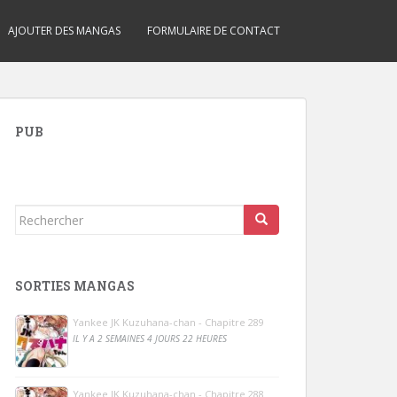
AJOUTER DES MANGAS
FORMULAIRE DE CONTACT
PUB
Rechercher...
SORTIES MANGAS
Yankee JK Kuzuhana-chan - Chapitre 289
IL Y A 2 SEMAINES 4 JOURS 22 HEURES
Yankee JK Kuzuhana-chan - Chapitre 288