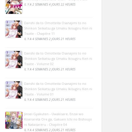
IL Y A 2 SEMAINES 4 JOURS 22 HEURES
Danshi da to Omotteita Osanajimi to no
Shinkon Seikatsu ga Umaku Ikisugiru Ken ni
Tsuite - Chapitre 11
IL Y A 4 SEMAINES 2 JOURS 21 HEURES
Danshi da to Omotteita Osanajimi to no
Shinkon Seikatsu ga Umaku Ikisugiru Ken ni
Tsuite - Volume 02
IL Y A 4 SEMAINES 2 JOURS 21 HEURES
Danshi da to Omotteita Osanajimi to no
Shinkon Seikatsu ga Umaku Ikisugiru Ken ni
Tsuite - Volume 01
IL Y A 4 SEMAINES 2 JOURS 21 HEURES
Jinsei Gyakuten - Uwakisare, Enzai wo
Kiserareta Ore ga, Gakuen Ichi no Bishoujo
ni Nakasareru - Chapitre 04
IL Y A 4 SEMAINES 2 JOURS 21 HEURES