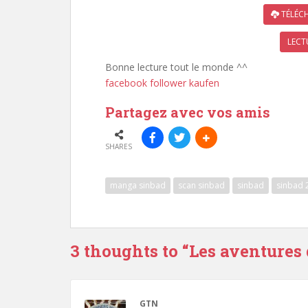
TÉLÉCH
LECT
Bonne lecture tout le monde ^^
facebook follower kaufen
Partagez avec vos amis
SHARES
manga sinbad
scan sinbad
sinbad
sinbad 
3 thoughts to “Les aventures
GTN