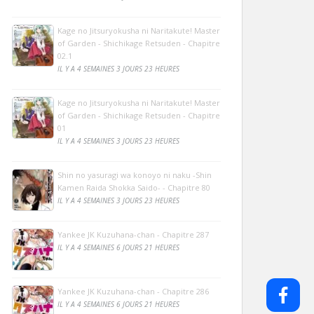
Kage no Jitsuryokusha ni Naritakute! Master
of Garden - Shichikage Retsuden - Chapitre
02.1
IL Y A 4 SEMAINES 3 JOURS 23 HEURES
Kage no Jitsuryokusha ni Naritakute! Master
of Garden - Shichikage Retsuden - Chapitre
01
IL Y A 4 SEMAINES 3 JOURS 23 HEURES
Shin no yasuragi wa konoyo ni naku -Shin
Kamen Raida Shokka Saido- - Chapitre 80
IL Y A 4 SEMAINES 3 JOURS 23 HEURES
Yankee JK Kuzuhana-chan - Chapitre 287
IL Y A 4 SEMAINES 6 JOURS 21 HEURES
Yankee JK Kuzuhana-chan - Chapitre 286
IL Y A 4 SEMAINES 6 JOURS 21 HEURES