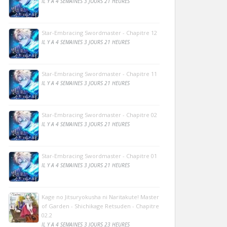
IL Y A 4 SEMAINES 3 JOURS 21 HEURES
Star-Embracing Swordmaster - Chapitre 12
IL Y A 4 SEMAINES 3 JOURS 21 HEURES
Star-Embracing Swordmaster - Chapitre 11
IL Y A 4 SEMAINES 3 JOURS 21 HEURES
Star-Embracing Swordmaster - Chapitre 02
IL Y A 4 SEMAINES 3 JOURS 21 HEURES
Star-Embracing Swordmaster - Chapitre 01
IL Y A 4 SEMAINES 3 JOURS 21 HEURES
Kage no Jitsuryokusha ni Naritakute! Master
of Garden - Shichikage Retsuden - Chapitre
02.2
IL Y A 4 SEMAINES 3 JOURS 23 HEURES