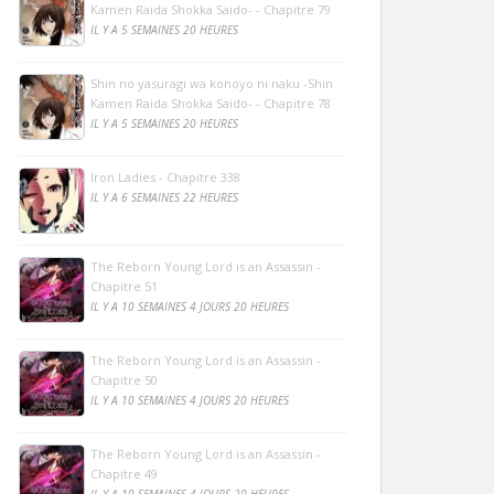
Kamen Raida Shokka Saido- - Chapitre 79
IL Y A 5 SEMAINES 20 HEURES
Shin no yasuragi wa konoyo ni naku -Shin
Kamen Raida Shokka Saido- - Chapitre 78
IL Y A 5 SEMAINES 20 HEURES
Iron Ladies - Chapitre 338
IL Y A 6 SEMAINES 22 HEURES
The Reborn Young Lord is an Assassin -
Chapitre 51
IL Y A 10 SEMAINES 4 JOURS 20 HEURES
The Reborn Young Lord is an Assassin -
Chapitre 50
IL Y A 10 SEMAINES 4 JOURS 20 HEURES
The Reborn Young Lord is an Assassin -
Chapitre 49