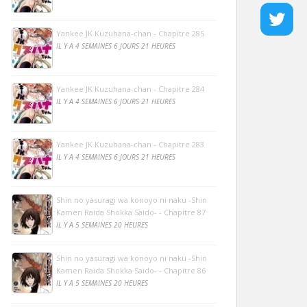
Yankee JK Kuzuhana-chan - Chapitre 285
IL Y A 4 SEMAINES 6 JOURS 21 HEURES
Yankee JK Kuzuhana-chan - Chapitre 284
IL Y A 4 SEMAINES 6 JOURS 21 HEURES
Yankee JK Kuzuhana-chan - Chapitre 283
IL Y A 4 SEMAINES 6 JOURS 21 HEURES
Shin no yasuragi wa konoyo ni naku -Shin
Kamen Raida Shokka Saido- - Chapitre 87
IL Y A 5 SEMAINES 20 HEURES
Shin no yasuragi wa konoyo ni naku -Shin
Kamen Raida Shokka Saido- - Chapitre 86
IL Y A 5 SEMAINES 20 HEURES